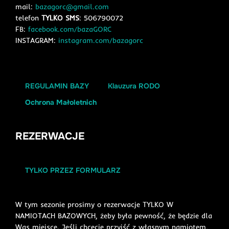
mail:
bazagorc@gmail.com
telefon
TYLKO SMS
: 506790072
FB:
facebook.com/bazaGORC
INSTAGRAM:
instagram.com/bazagorc
REGULAMIN BAZY
Klauzura RODO
Ochron
a
Małoletnich
REZERWACJE
TYLKO PRZEZ FORMULARZ
W tym sezonie prosimy o rezerwacje TYLKO W
NAMIOTACH BAZOWYCH, żeby była pewność, że będzie dla
Was miejsce. Jeśli chcecie przyjść z własnym namiotem,