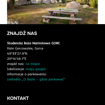
ZNAJDŹ NAS
Studencka Baza Namiotowa GORC
Hale Gorcowskie, Gorce
49°33’27.9″N
20°14’49.7″E
znajdź nas:
na mapie
lokalizacja:
mapy google
informacje o parkowaniu:
zakładka „O Bazie – gdzie parkować”
KONTAKT