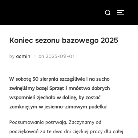
Skip
Search
to
TOGGLE
for:
content
Koniec sezonu bazowego 2025
Posted
by
admin
on
2025-09-01
on
W sobotę 30 sierpnia szczęśliwie i na sucho
zwinęliśmy bazę! Sprzęt i mnóstwo dobrych
wspomnień zjechało w dolinę, by zostać
zamkniętym w jesienno-zimowym pudełku
!
Podsumowania potrwają. Zaczynamy od
podziękowań za te dwa dni ciężkiej pracy dla całej