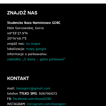
ZNAJDŹ NAS
Studencka Baza Namiotowa GORC
Hale Gorcowskie, Gorce
49°33’27.9″N
20°14’49.7″E
znajdź nas:
na mapie
lokalizacja:
mapy google
informacje o parkowaniu:
zakładka „O Bazie – gdzie parkować”
KONTAKT
mail:
bazagorc@gmail.com
telefon
TYLKO SMS
: 506790072
FB:
facebook.com/bazaGORC
INSTAGRAM:
instagram.com/bazagorc