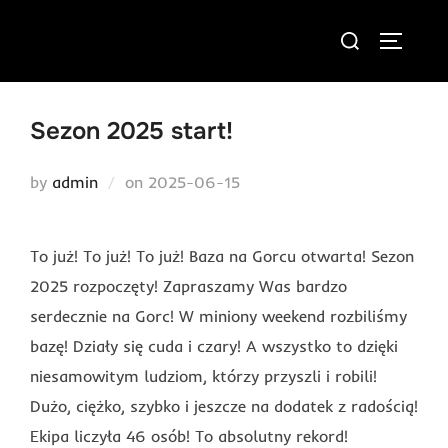
Skip
Search
to
TOGGLE
for:
content
Sezon 2025 start!
Posted
by
admin
on
2025-06-15
on
To już! To już! To już! Baza na Gorcu otwarta! Sezon
2025 rozpoczęty! Zapraszamy Was bardzo
serdecznie na Gorc! W miniony weekend rozbiliśmy
bazę! Działy się cuda i czary! A wszystko to dzięki
niesamowitym ludziom, którzy przyszli i robili!
Dużo, ciężko, szybko i jeszcze na dodatek z radością!
Ekipa liczyła 46 osób! To absolutny rekord!