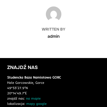
POST AUTHOR
WRITTEN BY
admin
ZNAJDŹ NAS
Studencka Baza Namiotowa GORC
Hale Gorcowskie, Gorce
49°33’27.9″N
20°14’49.7″E
znajdź nas:
na mapie
lokalizacja:
mapy google