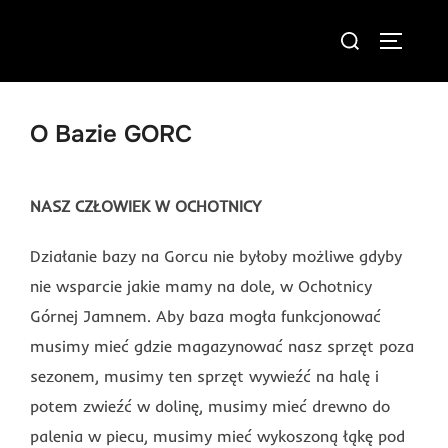
Skip
Search
to
TOGGLE
for:
content
O Bazie GORC
NASZ CZŁOWIEK W OCHOTNICY
Działanie bazy na Gorcu nie byłoby możliwe gdyby
nie wsparcie jakie mamy na dole, w Ochotnicy
Górnej Jamnem. Aby baza mogła funkcjonować
musimy mieć gdzie magazynować nasz sprzęt poza
sezonem, musimy ten sprzęt wywieźć na halę i
potem zwieźć w dolinę, musimy mieć drewno do
palenia w piecu, musimy mieć wykoszoną łąkę pod