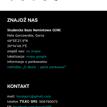
ZNAJDŹ NAS
Studencka Baza Namiotowa GORC
Hale Gorcowskie, Gorce
49°33’27.9″N
20°14’49.7″E
znajdź nas:
na mapie
lokalizacja:
mapy google
informacje o parkowaniu:
zakładka „O Bazie – gdzie parkować”
KONTAKT
mail:
bazagorc@gmail.com
telefon
TYLKO SMS
: 506790072
FB:
facebook.com/bazaGORC