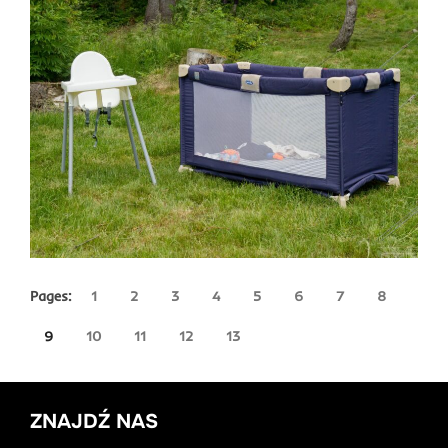
Pages:
1
2
3
4
5
6
7
8
9
10
11
12
13
ZNAJDŹ NAS