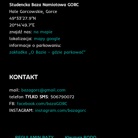
Studencka Baza Namiotowa GORC
Hale Gorcowskie, Gorce
49°33’27.9″N
20°14’49.7″E
znajdź nas:
na mapie
lokalizacja:
mapy google
informacje o parkowaniu:
zakładka „O Bazie – gdzie parkować”
KONTAKT
mail:
bazagorc@gmail.com
telefon
TYLKO SMS
: 506790072
FB:
facebook.com/bazaGORC
INSTAGRAM:
instagram.com/bazagorc
REGULAMIN BAZY
Klauzura RODO